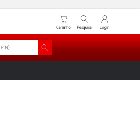
Carrinho de compras
Pesquisar
My Vodafone Men
Carrinho
Pesquisa
Login