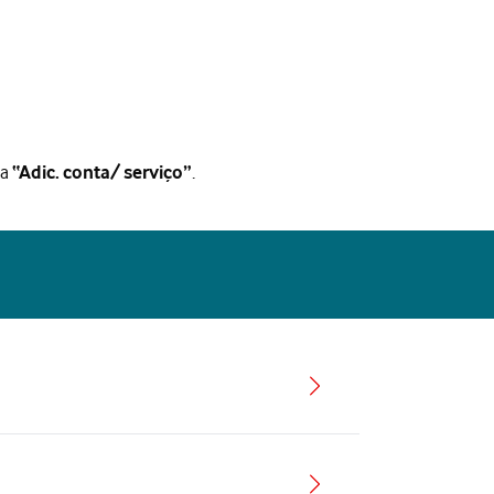
na
.
“Adic. conta/ serviço”