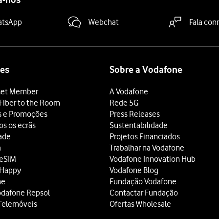
atsApp
Webchat
Fala con
es
Sobre a Vodafone
et Member
A Vodafone
Fiber to the Room
Rede 5G
s e Promoções
Press Releases
os os ecrãs
Sustentabilidade
dade
Projetos Financiados
a
Trabalhar na Vodafone
 eSIM
Vodafone Innovation Hub
 Happy
Vodafone Blog
ne
Fundação Vodafone
odafone Repsol
Contactar Fundação
Telemóveis
Ofertas Wholesale