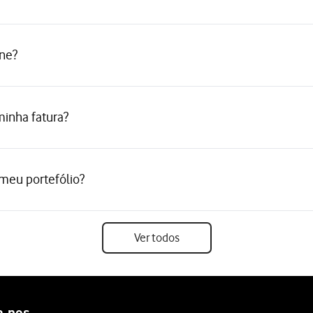
ne?
minha fatura?
meu portefólio?
Ver todos
a-nos