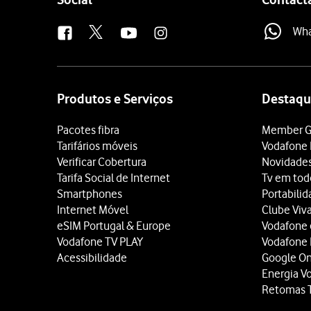
us
Wh
Site
map
Produtos e Serviços
Destaqu
Pacotes fibra
Member G
Tarifários móveis
Vodafone 
Verificar Cobertura
Novidade
Tarifa Social de Internet
Tv em tod
Smartphones
Portabili
Internet Móvel
Clube Viv
eSIM Portugal & Europe
Vodafone
Vodafone TV PLAY
Vodafone
Acessibilidade
Google O
Energia V
Retomas 