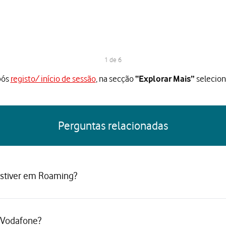
1 de 6
pós
registo/ início de sessão
, na secção
selecio
“Explorar Mais”
Perguntas relacionadas
estiver em Roaming?
 Vodafone?