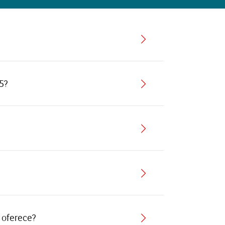
5?
 oferece?