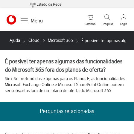
Estado da Rede
Carrinho de compras
Pesquisar
My Vo
Menu
Carrinho
Pesquisa
Login
Ajuda
Cloud
Microsoft 365
É possível ter apenas alguma
É possível ter apenas algumas das funcionalidades
do Microsoft 365 fora dos planos de oferta?
Sim. Se pretendidas e apenas para os Planos E, as funcionalidades
Microsoft Exchange Online e Microsoft SharePoint Online podem
ser subscritas fora de um plano de oferta do Microsoft 365.
Perguntas relacionadas