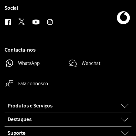
Follow
Social
us
Contacta-nos
WhatsApp
Webchat
Fala connosco
Site
Produtos e Serviços
map
Destaques
Suporte