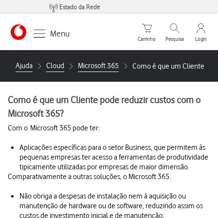
Estado da Rede
Carrinho de compras
Pesquisar
My Vo
Menu
Carrinho
Pesquisa
Login
Ajuda
Cloud
Microsoft 365
Como é que um Cliente pode
Como é que um Cliente pode reduzir custos com o
Microsoft 365?
Com o Microsoft 365 pode ter:
Aplicações específicas para o setor Business, que permitem às
pequenas empresas ter acesso a ferramentas de produtividade
tipicamente utilizadas por empresas de maior dimensão.
Comparativamente a outras soluções, o Microsoft 365:
Não obriga a despesas de instalação nem à aquisição ou
manutenção de hardware ou de software, reduzindo assim os
custos de investimento inicial e de manutenção;