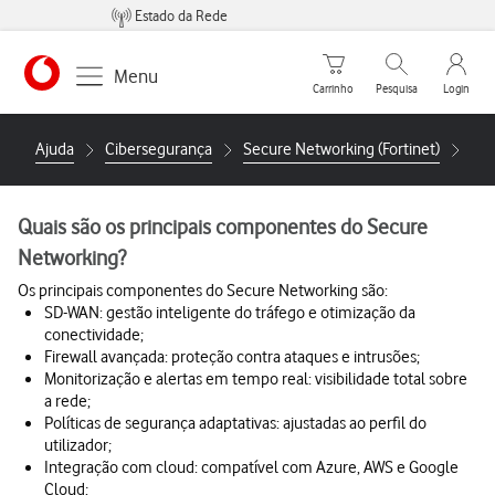
Estado da Rede
Carrinho de compras
Pesquisar
My Vo
Menu
Carrinho
Pesquisa
Login
Ajuda
Cibersegurança
Secure Networking (Fortinet)
Qua
Quais são os principais componentes do Secure
Networking?
Os principais componentes do Secure Networking são:
SD-WAN: gestão inteligente do tráfego e otimização da
conectividade;
Firewall avançada: proteção contra ataques e intrusões;
Monitorização e alertas em tempo real: visibilidade total sobre
a rede;
Políticas de segurança adaptativas: ajustadas ao perfil do
utilizador;
Integração com cloud: compatível com Azure, AWS e Google
Cloud;