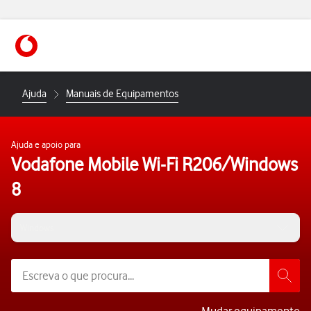
https://www.vodafone.pt
Ajuda
Manuais de Equipamentos
Ajuda e apoio para
Vodafone Mobile Wi-Fi R206/Windows
8
Windows