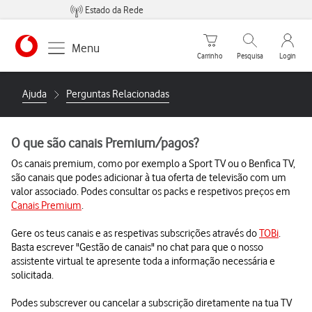
Estado da Rede
Carrinho de compras
Pesquisar
My Vo
Menu
Carrinho
Pesquisa
Login
Ajuda
Perguntas Relacionadas
O que são canais Premium/pagos?
Os canais premium, como por exemplo a Sport TV ou o Benfica TV,
são canais que podes adicionar à tua oferta de televisão com um
valor associado. Podes consultar os packs e respetivos preços em
Canais Premium
.
Gere os teus canais e as respetivas subscrições através do
TOBi
.
Basta escrever "Gestão de canais" no chat para que o nosso
assistente virtual te apresente toda a informação necessária e
solicitada.
Podes subscrever ou cancelar a subscrição diretamente na tua TV