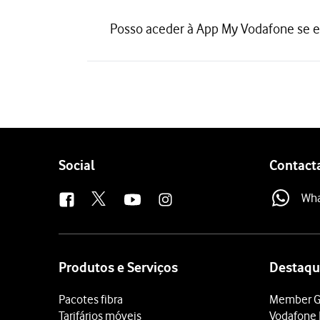
Posso aceder à App My Vodafone se 
Follow
Social
Contact
us
Wh
Site
map
Produtos e Serviços
Destaqu
Pacotes fibra
Member G
Tarifários móveis
Vodafone 