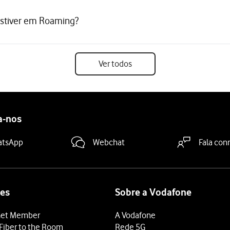
estiver em Roaming?
Ver todos
a-nos
atsApp
Webchat
Fala con
es
Sobre a Vodafone
et Member
A Vodafone
Fiber to the Room
Rede 5G