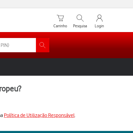
Carrinho de compras
Pesquisar
My Vodafone Men
Carrinho
Pesquisa
Login
ropeu?
ma
Política de Utilização Responsável
.